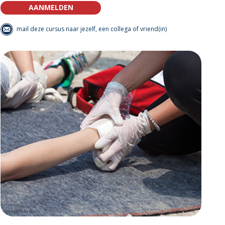
AANMELDEN
mail deze cursus naar jezelf, een collega of vriend(in)