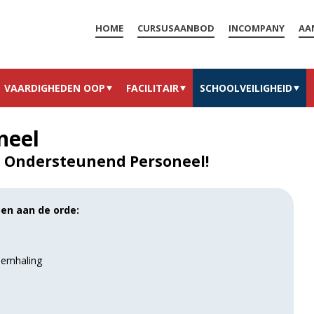
HOME
CURSUSAANBOD
INCOMPANY
AA
VAARDIGHEDEN OOP
FACILITAIR
SCHOOLVEILIGHEID
neel
s Ondersteunend Personeel!
en aan de orde:
ademhaling