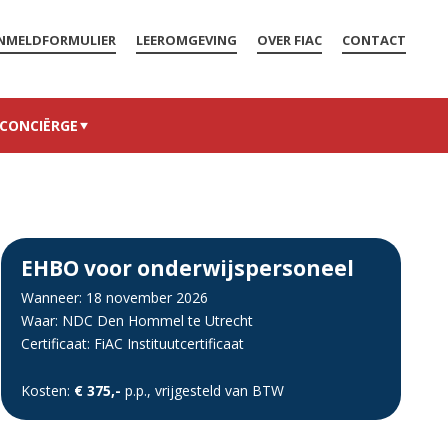
NMELDFORMULIER
LEEROMGEVING
OVER FIAC
CONTACT
CONCIËRGE
EHBO voor onderwijspersoneel
Wanneer: 18 november 2026
Waar: NDC Den Hommel te Utrecht
Certificaat: FiAC Instituutcertificaat
Kosten:
€ 375,-
p.p., vrijgesteld van BTW