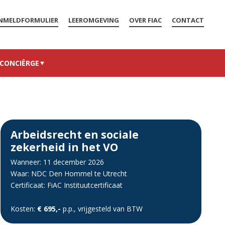
NMELDFORMULIER
LEEROMGEVING
OVER FIAC
CONTACT
CONCIËRGE
Arbeidsrecht en sociale
zekerheid in het VO
Wanneer: 11 december 2026
Waar: NDC Den Hommel te Utrecht
Certificaat: FiAC Instituutcertificaat
Kosten:
€ 695,-
p.p., vrijgesteld van BTW