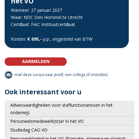
het VO
Wanneer: 27 januari 2027
Waar: NDC Den Hommel te Utrecht
Certificaat: FiAC Instituutcertificaat
Kosten:
€ 695,-
p.p., vrijgesteld van BTW
AANMELDEN
mail deze cursus naar jezelf, een collega of vriend(in)
Ook interessant voor u
Adviesvaardigheden voor staffunctionarissen in het
onderwijs
Personeelsmedewerk(st)er in het VO
Studiedag CAO VO
Personeelsbeleid in het VO (formatie, planning en sturing)