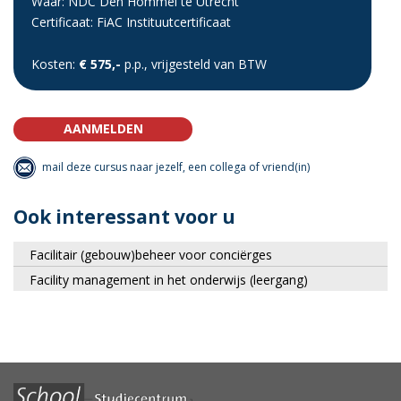
Waar: NDC Den Hommel te Utrecht
Certificaat: FiAC Instituutcertificaat
Kosten:
€ 575,-
p.p., vrijgesteld van BTW
AANMELDEN
mail deze cursus naar jezelf, een collega of vriend(in)
Ook interessant voor u
Facilitair (gebouw)beheer voor conciërges
Facility management in het onderwijs (leergang)