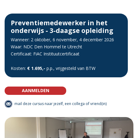
Preventiemedewerker in het
onderwijs - 3-daagse opleiding
Wanneer: 2 oktober, 6 november, 4 december 2026
Waar: NDC Den Hommel te Utrecht
Certificaat: FiAC Instituutcertificaat
Kosten:
€ 1.695,-
p.p., vrijgesteld van BTW
AANMELDEN
mail deze cursus naar jezelf, een collega of vriend(in)